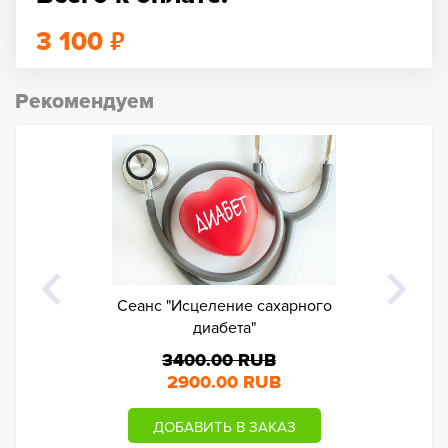
₽
3 100
Рекомендуем
Сеанс "Исцеление сахарного
Коррекц
диабета"
3400.00 RUB
2900.00 RUB
ДОБАВИТЬ В ЗАКАЗ
ДО