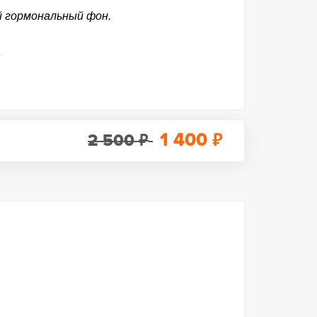
й гормональный фон.
»
₽
₽
1 400
2 500