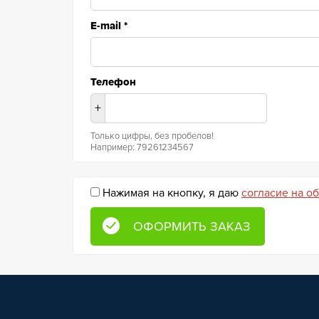
E-mail
*
Телефон
+
Только цифры, без пробелов!
Например: 79261234567
Нажимая на кнопку, я даю
согласие на о